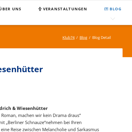
Nav
ÜBER UNS
VERANSTALTUNGEN
BLOG
übe
egnungsstätte Klub 74
FAQ
MPASS
Suchen und Finden
Klub74
Blog
Blog Detail
enden
Sitemap
tzung
senhütter
pressum
tenschutz
drich & Wiesenhütter
in Roman, machen wir kein Drama draus“
mit „Berliner Schnauze“nehmen bei Ihren
 eine Reise zwischen Melancholie und Sarkasmus