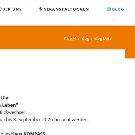
Nav
ÜBER UNS
VERANSTALTUNGEN
BLOG
übe
egnungsstätte Klub 74
FAQ
MPASS
Suchen und Finden
Klub74
Blog
Blog Detail
enden
Sitemap
tzung
pressum
tenschutz
0 Uhr
m Leben"
Blickwechsel"
Juli bis 8. September 2026 besucht werden.
Süd im
Haus KOMPASS