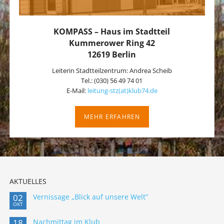
KOMPASS – Haus im Stadtteil
Kummerower Ring 42
12619 Berlin
Leiterin Stadtteilzentrum: Andrea Scheib
Tel.: (030) 56 49 74 01
E-Mail:
leitung-stz(at)klub74.de
MEHR ERFAHREN
AKTUELLES
02
Vernissage „Blick auf unsere Welt”
OKT
18
Nachmittag im Klub