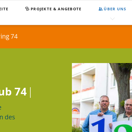
EITE
PROJEKTE & ANGEBOTE
ÜBER UNS
KOMPASS
ing 74
Spenden
Satzung
Impressum
Datenschutz
ub 74
ub 74
e
en des