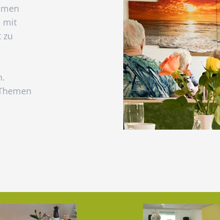
äumen
 mit
 zu
n.
n Themen