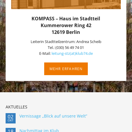
KOMPASS – Haus im Stadtteil
Kummerower Ring 42
12619 Berlin
Leiterin Stadtteilzentrum: Andrea Scheib
Tel.: (030) 56 49 74 01
E-Mail:
leitung-stz(at)klub74.de
MEHR ERFAHREN
AKTUELLES
02
Vernissage „Blick auf unsere Welt”
OKT
18
Nachmittag im Klub