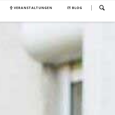
Navigation
VERANSTALTUNGEN
BLOG
überspringen
e Klub 74
FAQ
Suchen und Finden
Sitemap